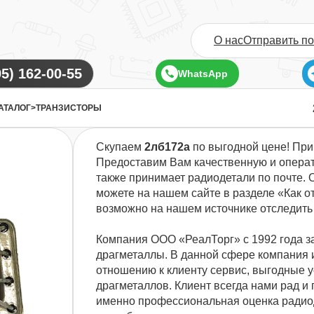
О нас
Отправить п
WhatsApp
АТАЛОГ
>
ТРАНЗИСТОРЫ
Скупаем
2лб172а
по выгодной цене! При
Предоставим Вам качественную и операт
также принимает радиодетали по почте. 
можете на нашем сайте в разделе «Как о
возможно на нашем источнике отследить
Компания ООО «РеалТорг» с 1992 года з
драгметаллы. В данной сфере компания 
отношению к клиенту сервис, выгодные 
драгметаллов. Клиент всегда нами рад и 
именно профессиональная оценка радиод