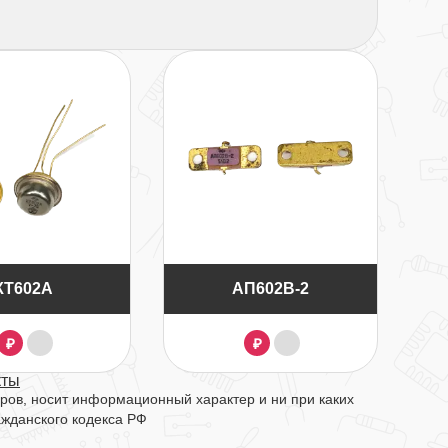
КТ602А
АП602В-2
₽
₽
кты
ров, носит информационный характер и ни при каких
ажданского кодекса РФ