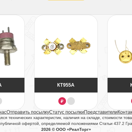
А
КТ955А
₽
нас
Отправить посылку
Статус посылки
Представители
Конта
ся технических характеристик, наличия на складе, стоимости това
 публичной офертой, определяемой положениями Статьи 437.2 Гр
2026 © ООО «РеалТорг»