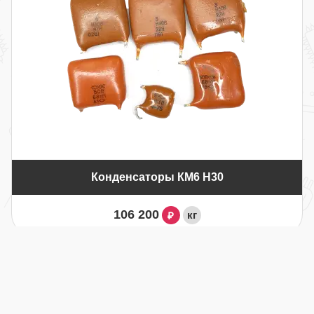
Конденсаторы КM6 Н30
106 200
кг
₽