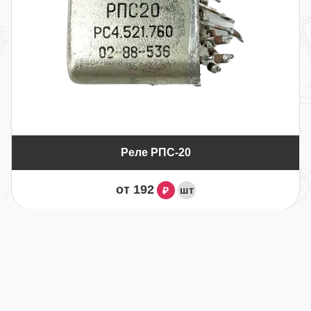
Реле РПС-20
от 192
шт
₽