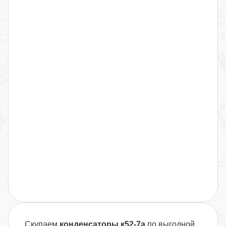
Скупаем
конденсаторы к52-7а
по выгодной