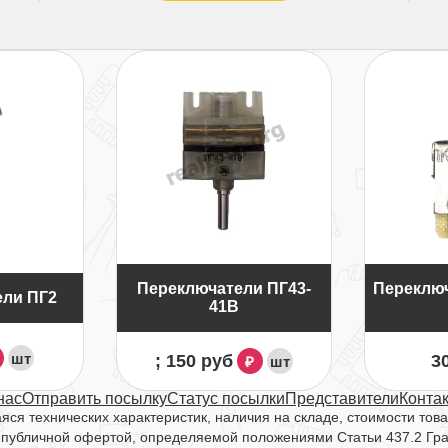
Переключатели ПГ43-
Переключ
ели ПГ2
41В
шт
; 150 руб
3
шт
₽
нас
Отправить посылку
Статус посылки
Представители
Конта
ся технических характеристик, наличия на складе, стоимости това
 публичной офертой, определяемой положениями Статьи 437.2 Гр