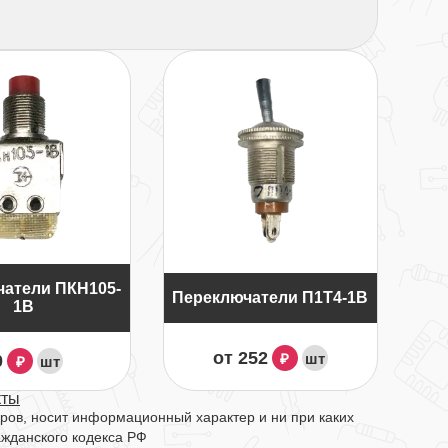
атели ПКН105-
Переключатели П1Т4-1В
1В
от 252
шт
₽
0
шт
₽
кты
ров, носит информационный характер и ни при каких
ажданского кодекса РФ