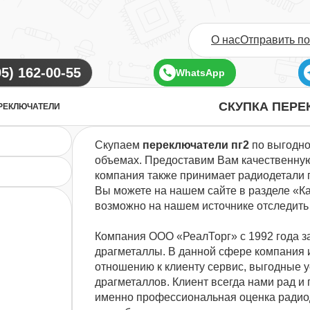
О нас
Отправить п
WhatsApp
СКУПКА ПЕРЕ
РЕКЛЮЧАТЕЛИ
Скупаем
переключатели пг2
по выгодно
объемах. Предоставим Вам качественную
компания также принимает радиодетали п
Вы можете на нашем сайте в разделе «Ка
возможно на нашем источнике отследить
Компания ООО «РеалТорг» с 1992 года з
драгметаллы. В данной сфере компания 
отношению к клиенту сервис, выгодные 
драгметаллов. Клиент всегда нами рад и 
именно профессиональная оценка радиод