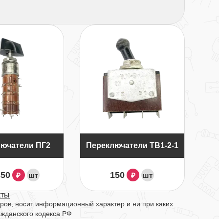
ючатели ПГ2
Переключатели ТВ1-2-1
350
150
шт
шт
₽
₽
кты
ров, носит информационный характер и ни при каких
ажданского кодекса РФ