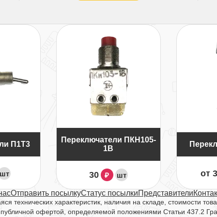
Переключатели ПКН105-
ли П1Т3
Перекл
1В
от 
шт
30
шт
₽
нас
Отправить посылку
Статус посылки
Представители
Конта
ся технических характеристик, наличия на складе, стоимости това
 публичной офертой, определяемой положениями Статьи 437.2 Гр