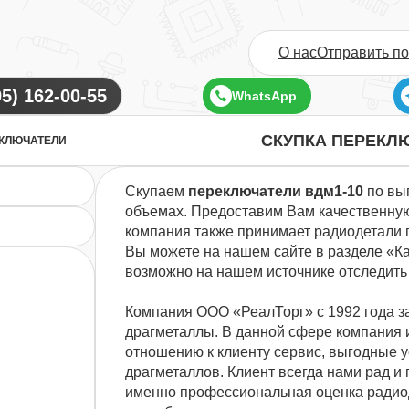
О нас
Отправить п
WhatsApp
СКУПКА ПЕРЕКЛ
КЛЮЧАТЕЛИ
Скупаем
переключатели вдм1-10
по вы
объемах. Предоставим Вам качественную
компания также принимает радиодетали п
Вы можете на нашем сайте в разделе «Ка
возможно на нашем источнике отследить
Компания ООО «РеалТорг» с 1992 года з
драгметаллы. В данной сфере компания 
отношению к клиенту сервис, выгодные 
драгметаллов. Клиент всегда нами рад и 
именно профессиональная оценка радиод